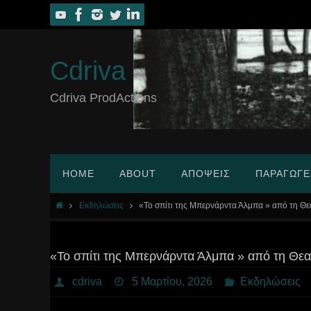
Skip
to
content
Cdriva
Cdriva ProdActions
Skip
HOME
ABOUT
ΑΠΌΨΕΙΣ
ΠΑΡΑΓΩΓΈ
to
content
Home
Εκδηλώσεις
«Το σπίτι της Μπερνάρντα Άλμπα » από τη Θ
«Το σπίτι της Μπερνάρντα Άλμπα » από τη Θε
cdriva
5 Μαρτίου, 2026
Εκδηλώσεις