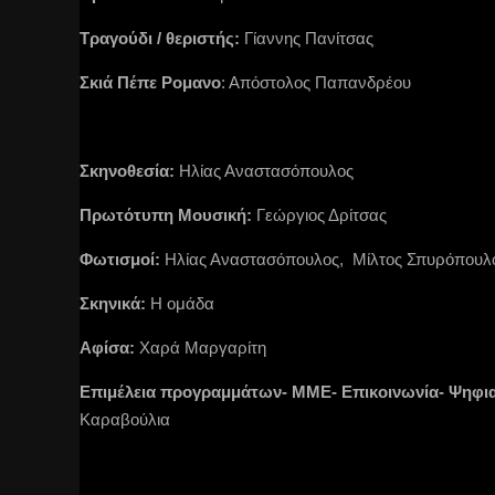
Τραγούδι / θεριστής:
Γίαννης Πανίτσας
Σκιά Πέπε Ρομανο
: Απόστολος Παπανδρέου
Σκηνοθεσία:
Ηλίας Αναστασόπουλος
Πρωτότυπη Μουσική:
Γεώργιος Δρίτσας
Φωτισμοί:
Ηλίας Αναστασόπουλος, Μίλτος Σπυρόπουλ
Σκηνικά:
Η ομάδα
Αφίσα:
Χαρά Μαργαρίτη
Επιμέλεια προγραμμάτων- ΜΜΕ- Επικοινωνία- Ψηφι
Καραβούλια