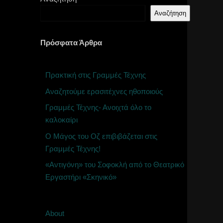
Αναζήτηση
Πρόσφατα Άρθρα
Πρακτική στις Γραμμές Τέχνης
Αναζητούμε ερασιτέχνες ηθοποιούς
Γραμμές Τέχνης- Ανοιχτά όλο το
καλοκαίρι
Ο Μάγος του Οζ επιβιβάζεται στις
Γραμμές Τέχνης!
«Αντιγόνη» του Σοφοκλή από το Θεατρικό
Εργαστήρι «Σκηνικό»
About