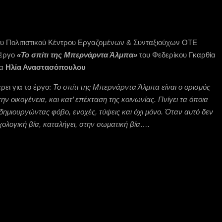
ου Πολιτιστικού Κέντρου Εργαζομένων & Συνταξιούχων ΟΤΕ
 έργο
«Το σπίτι της Μπερνάρντα Άλμπα»
του Φεδερίκου Γκαρθία
ία
Ηλία Αναστασόπουλου
ει για το έργο:
Το σπίτι της Μπερνάρντα Άλμπα είναι ο ορισμός
ν οικογένεια, και κατ’ επέκταση της κοινωνίας. Πνίγει τα όποια
 δημιουργώντας φόβο, ενοχές, τύψεις και όχι μόνο. Όταν αυτό δεν
χολογική βία, καταλήγει, στην σωματική βία….