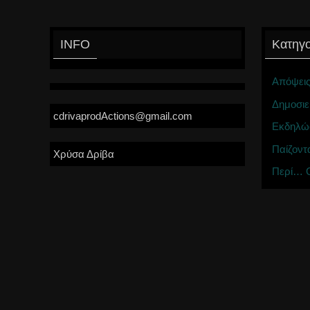
INFO
Κατηγο
Απόψει
Δημοσιε
cdrivaprodActions@gmail.com
Εκδηλώ
Παίζοντ
Χρύσα Δρίβα
Περί… C