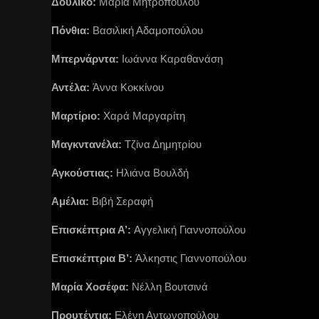
Δουλικό:
Μαρία Μητροπούλου
Πόνθια:
Βασιλική Αδαμοπούλου
Μπερνάρντα:
Ιωάννα Καραθανάση
Αντέλα:
Άννα Κοκκίνου
Μαρτίριο:
Χαρά Μαργαρίτη
Μαγκντανέλα:
Τζίνα Δημητρίου
Αγκούστιας:
Ηλιάνα Βουλδή
Αμέλια:
Βιβή Σεραφή
Επισκέπτρια Α’:
Αγγελική Γιαννοπούλου
Επισκέπτρια Β’:
Άλκηστις Γιαννοπούλου
Μαρία Χοσέφα:
Νέλλη Βουτσινά
Προυτέντια:
Ελένη Αντωνοπούλου