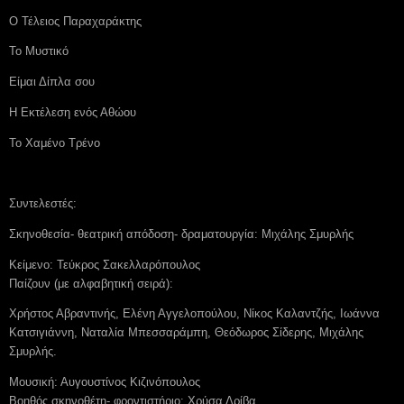
Ο Τέλειος Παραχαράκτης
Το Μυστικό
Είμαι Δίπλα σου
Η Εκτέλεση ενός Αθώου
Το Χαμένο Τρένο
Συντελεστές:
Σκηνοθεσία- θεατρική απόδοση- δραματουργία: Μιχάλης Σμυρλής
Κείμενο: Τεύκρος Σακελλαρόπουλος
Παίζουν (με αλφαβητική σειρά):
Χρήστος Αβραντινής, Ελένη Αγγελοπούλου, Νίκος Καλαντζής, Ιωάννα
Κατσιγιάννη, Ναταλία Μπεσσαράμπη, Θεόδωρος Σίδερης, Μιχάλης
Σμυρλής.
Μουσική: Αυγουστίνος Κιζινόπουλος
Βοηθός σκηνοθέτη- φροντιστήριο: Χρύσα Δρίβα