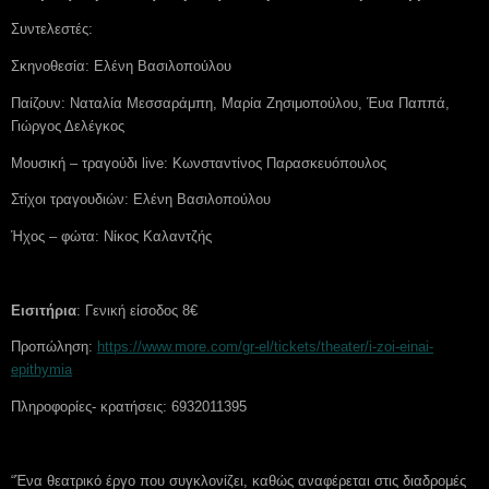
Συντελεστές:
Σκηνοθεσία: Ελένη Βασιλοπούλου
Παίζουν: Ναταλία Μεσσαράμπη, Μαρία Ζησιμοπούλου, Έυα Παππά,
Γιώργος Δελέγκος
Μουσική – τραγούδι live: Κωνσταντίνος Παρασκευόπουλος
Στίχοι τραγουδιών: Ελένη Βασιλοπούλου
Ήχος – φώτα: Νίκος Καλαντζής
Εισιτήρια
: Γενική είσοδος 8€
Προπώληση:
https://www.more.com/gr-el/tickets/theater/i-zoi-einai-
epithymia
Πληροφορίες- κρατήσεις: 6932011395
“Ένα θεατρικό έργο που συγκλονίζει, καθώς αναφέρεται στις διαδρομές