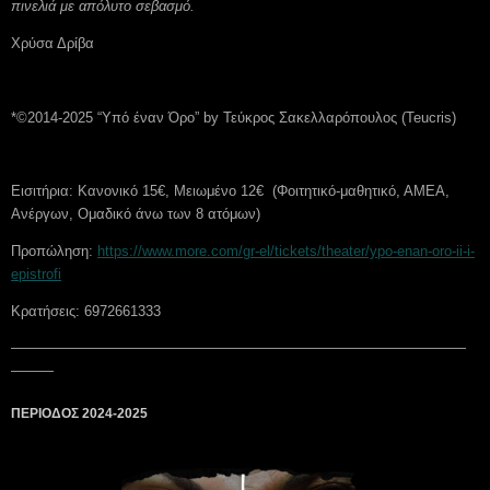
πινελιά με απόλυτο σεβασμό.
Χρύσα Δρίβα
*©2014-2025 “Υπό έναν Όρο” by Τεύκρος Σακελλαρόπουλος (Teucris)
Εισιτήρια: Κανονικό 15€, Μειωμένο 12€ (Φοιτητικό-μαθητικό, ΑΜΕΑ,
Ανέργων, Ομαδικό άνω των 8 ατόμων)
Προπώληση:
https://www.more.com/gr-el/tickets/theater/ypo-enan-oro-ii-i-
epistrofi
Κρατήσεις: 6972661333
————————————————————————————————
———
ΠΕΡΙΟΔΟΣ 2024-2025