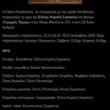
Η Cdriva ProdActions, σε συνεργασία με την ομάδα Art-Θέασης,
παρουσιάζει το έργο της
Ελένης Καραλή Σαρακίνη
στο θέατρο
«Γραμμές Τέχνης»
στην Πάτρα (Μαιζώνος 271- έναντι ΣΣ Αγίου
Ανδρέα).
Ημερομηνίες παραστάσεων, 12,13,14,15, 20,21 Δεκεμβρίου 2025. Ώρες
παραστάσεων: Δευτέρα- Παρασκευή- Σάββατο: 9:15μμ, Κυριακή: 8:30μμ.
INFO
Σενάριο- Σκηνοθεσία: Ελένη Καραλή Σαρακίνη
Βοηθός σκηνοθέτη: Βούλα Νικολετοπούλου
Παίζουν: Ειρήνη Δοργιάκη, Σπυριδούλα Σκορδίλη, Βαρβάρα Λειβαδιώτη,
Σίσσυ Βερροίου, Σάντυ Πατσαούρα
Επιμέλεια μουσικής: Σάντυ Πατσαούρα, Άλκης Σαρακίνης
Επιμέλεια κοστουμιών- Σκηνογραφία: Ελένη Καραλή Σαρακίνη
Αφίσα- video: Κωνσταντίνος Σαρακίνης