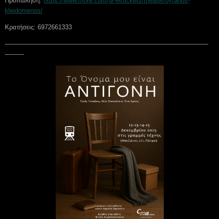
Προπώληση:
https://www.more.com/gr-el/tickets/theater/oyranos-
kleidomenos/
Κρατήσεις: 6972661333
————————————————————————————————
———