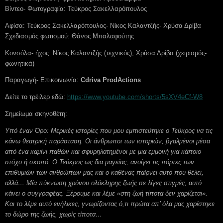
Βίντεο- Φωτογραφία: Τεύκρος Σακελλαρόπουλος
Αφίσα: Τεύκρος Σακελλαρόπουλος- Νίκος Καλαντζής- Χρύσα Δρίβα
Σχεδιασμός φωτισμού: Θάνος Μπαλαφούτης
Κονσόλα- ήχος: Νίκος Καλαντζής (τεχνικός), Χρύσα Δρίβα (χειρισμός-
φωνητικά)
Παραγωγή- Επικοινωνία:
Cdriva
ProdActions
Δείτε το τρέιλερ εδώ:
https://www.youtube.com/shorts/5sXV4eCf-W8
Σημείωμα σκηνοθέτη:
Υπό έναν Όρο: Μερικές ιστορίες που μου εμπιστεύτηκε ο Τεύκρος να τις
κάνω θεατρική παράσταση. Οι άνθρωποι των ιστοριών, βγαλμένοι μέσα
από ένα καμίνι παθών και σφυρηλατημένοι με μια εμμονή για κάποιο
στόχο ή σκοπό. Ο Τεύκρος ως δια μαγείας, ανοίγει τις πόρτες των
επιθυμιών των ανθρώπων μας και ο καθένας παίρνει αυτό που θέλει,
αλλά… Μία πύκνωση χρόνου ολόκληρης ζωής σε λίγες στιγμές, αυτό
κάνει ο συγγραφέας. Ξέρουμε και λέμε «στη ζωή τίποτα δεν χαρίζεται».
Και το λέμε αυτό ενήλικες, γνωρίζοντας ό,τι πρώτα απ’ όλα μας χαρίστηκε
το δώρο της ζωής, χωρίς τίποτα…