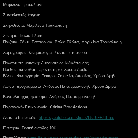
Μαριλένα Τρακαλιάνη
Συντελεστές έργου:
Σκηνοθεσία: Μαριλένα Τρακαλιάνη
Σενάριο: Βάλια Πλώτα
Παίζουν: Σάντυ Πατσαούρα, Βάλια Πλώτα, Μαριλένα Τρακαλιάνη
Χορογραφίες- Κινησιολογία: Σάντυ Πατσαούρα
Πρωτότυπη μουσική: Αυγουστίνος Κιζινόπουλος
Βοηθός σκηνοθέτη- φροντιστήριο: Χρύσα Δρίβα
Βίντεο- Φωτογραφία: Τεύκρος Σακελλαρόπουλος, Χρύσα Δρίβα
Αφίσα- προγράμματα: Ανδρέας Παπαεμμανουήλ- Χρύσα Δρίβα
Κονσόλα-ήχος- φωτισμοί: Ανδρέας Παπαεμμανουήλ
Παραγωγή- Επικοινωνία:
Cdriva
ProdActions
Δείτε το trailer εδώ:
https://youtube.com/shorts/Bk_6FFZtBmc
Εισιτήρια: Γενική είσοδος 10€