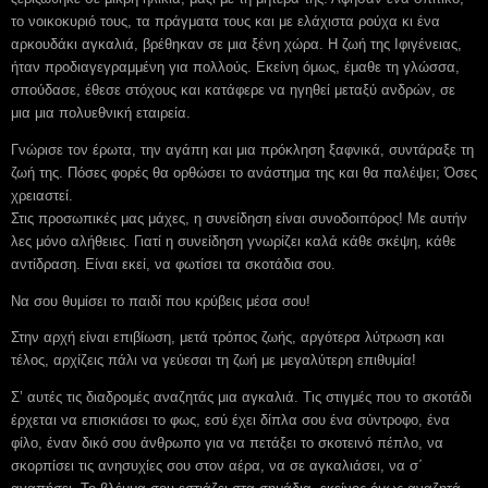
το νοικοκυριό τους, τα πράγματα τους και με ελάχιστα ρούχα κι ένα
αρκουδάκι αγκαλιά, βρέθηκαν σε μια ξένη χώρα. Η ζωή της Ιφιγένειας,
ήταν προδιαγεγραμμένη για πολλούς. Εκείνη όμως, έμαθε τη γλώσσα,
σπούδασε, έθεσε στόχους και κατάφερε να ηγηθεί μεταξύ ανδρών, σε
μια μια πολυεθνική εταιρεία.
Γνώρισε τον έρωτα, την αγάπη και μια πρόκληση ξαφνικά, συντάραξε τη
ζωή της. Πόσες φορές θα ορθώσει το ανάστημα της και θα παλέψει; Όσες
χρειαστεί.
Στις προσωπικές μας μάχες, η συνείδηση είναι συνοδοιπόρος! Με αυτήν
λες μόνο αλήθειες. Γιατί η συνείδηση γνωρίζει καλά κάθε σκέψη, κάθε
αντίδραση. Είναι εκεί, να φωτίσει τα σκοτάδια σου.
Να σου θυμίσει το παιδί που κρύβεις μέσα σου!
Στην αρχή είναι επιβίωση, μετά τρόπος ζωής, αργότερα λύτρωση και
τέλος, αρχίζεις πάλι να γεύεσαι τη ζωή με μεγαλύτερη επιθυμία!
Σ’ αυτές τις διαδρομές αναζητάς μια αγκαλιά. Τις στιγμές που το σκοτάδι
έρχεται να επισκιάσει το φως, εσύ έχει δίπλα σου ένα σύντροφο, ένα
φίλο, έναν δικό σου άνθρωπο για να πετάξει το σκοτεινό πέπλο, να
σκορπίσει τις ανησυχίες σου στον αέρα, να σε αγκαλιάσει, να σ΄