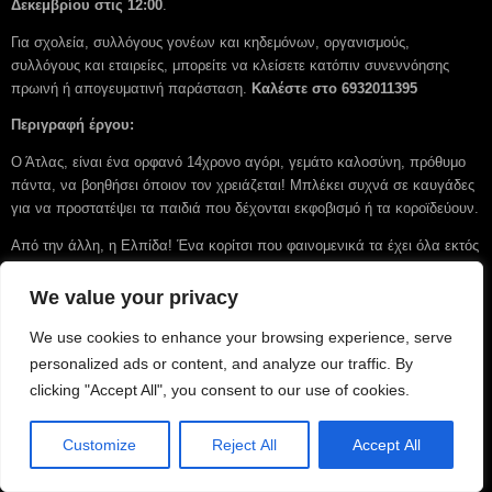
Δεκεμβρίου στις 12:00
.
Για σχολεία, συλλόγους γονέων και κηδεμόνων, οργανισμούς,
συλλόγους και εταιρείες, μπορείτε να κλείσετε κατόπιν συνεννόησης
πρωινή ή απογευματινή παράσταση.
Καλέστε στο 6932011395
Περιγραφή έργου:
Ο Άτλας, είναι ένα ορφανό 14χρονο αγόρι, γεμάτο καλοσύνη, πρόθυμο
πάντα, να βοηθήσει όποιον τον χρειάζεται! Μπλέκει συχνά σε καυγάδες
για να προστατέψει τα παιδιά που δέχονται εκφοβισμό ή τα κοροϊδεύουν.
Από την άλλη, η Ελπίδα! Ένα κορίτσι που φαινομενικά τα έχει όλα εκτός
την παρουσία των γονιών της, καθώς εκείνοι είναι απασχολημένοι και
εργάζονται. Η Ελπίδα έχει μόνο μια ευχή, φέτος τα Χριστούγεννα, να
We value your privacy
είναι όλη η οικογένεια μαζί!
We use cookies to enhance your browsing experience, serve
Ο Κλεόβουλος είναι ένα επινοητικότατο ξωτικό, όπου καλείται να
καταγράψει τις συμπεριφορές των παιδιών και να τα συμπεριλάβει στη
personalized ads or content, and analyze our traffic. By
λίστα για τα δώρα του Άγιου Βασίλη.
clicking "Accept All", you consent to our use of cookies.
Η μοίρα θα ενώσει αυτά τα δύο παιδία. Όσο διαφορετικοί κι αν είναι οι
κόσμοι τους τα κοινά πάντα υπάρχουν και η φιλία μεταξύ τους δεν αργεί
Customize
Reject All
Accept All
να ανθίσει. Το ξωτικό θα παίξει καθοριστικό ρόλο στη ζωή τους, με
πολλές ανατροπές, κόλπα και σχέδιο ανεπανάληπτο, μαζί με τη βοήθεια