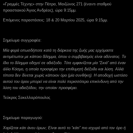
«Γραμμές Τέχνης» στην Πάτρα, Μαιζώνος 271 (έναντι σταθμού
προαστιακού Άγιος Ανδρέας), ώρα 9:15μμ.
Επόμενες παραστάσεις: 18 & 20 Μαρτίου 2025, ώρα 9:15μμ.
Σημείωμα συγγραφέα:
Μία φορά οπωσδήποτε κατά τη διάρκεια της ζωής μας ερχόμαστε
αντιμέτωποι με κάποιο δίλημμα, όπου ο συμβιβασμός είναι αδύνατος. Το
ίδιο το δίλημμα οδηγεί σε αδιέξοδο. Τότε εμφανίζεται μία “Σκιά” από έναν
άλλο Κόσμο, η οποία προσφέρει την επιθυμητή διέξοδο και λύση. Αλλά
τίποτα δεν δίνεται χωρίς κάποιον όρο (μία συνθήκη). Η αποδοχή ωστόσο
αυτού του όρου μπορεί να είναι πολύ περισσότερο επικίνδυνη από την
λύση του αδιεξόδου, την οποίαν προσφέρει.
Τεύκρος Σακελλαρόπουλος
Σημείωμα παραγωγού:
Χαρίζεται κάτι άνευ όρων; Είναι αυτό το “κάτι” πιο ισχυρό από τον όρο ή