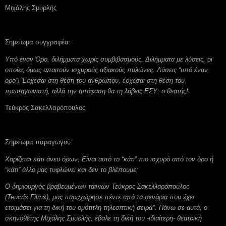
Μιχάλης Σμυρλής
Σημείωμα συγγραφέα:
Υπό έναν Όρο, διλήμματα χωρίς συμβιβασμούς. Διλήμματα με λύσεις, οι
οποίες όμως απαιτούν ισχυρούς αξιακούς πυλώνες. Λύσεις “υπό έναν
όρο”! Έρχεσαι στη θέση του ανθρώπου, έρχεσαι στη θέση του
πρωταγωνιστή, αλλά την απόφαση θα τη λάβεις ΕΣΥ: ο θεατής!
Τεύκρος Σακελλαρόπουλος
Σημείωμα παραγωγού:
Χαρίζεται κάτι άνευ όρων; Είναι αυτό το “κάτι” πιο ισχυρό από τον όρο ή
“κάτι” άλλο μας τυφλώνει και δεν το βλέπουμε;
Ο δημιουργός βραβευμένων ταινιών Τεύκρος Σακελλαρόπουλος
(
Teucris
Films
), μας παραχώρησε πέντε από τα σενάρια που έχει
ετοιμάσει για τη δική του ομότιτλη τηλεοπτική σειρά*. Πάνω σε αυτά, ο
σκηνοθέτης Μιχάλης Σμυρλής, έβαλε τη δική του -ιδιαίτερη- θεατρική