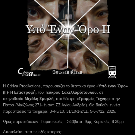
Η Cdriva ProdActions, παρουσιάζει το θεατρικό έργο
«Υπό έναν Όρο»
(ΙΙ)- Η Επιστροφή,
του
Τεύκρου Σακελλαρόπουλου,
σε
σκηνοθεσία
Μιχάλη Σμυρλή
, στο θέατρο
«Γραμμές Τέχνης»
στην
Πάτρα (Μαιζώνος 271- έναντι ΣΣ Αγίου Ανδρέα). Θα δοθούν εννέα
παραστάσεις τα τριήμερα: 3-4-5/10, 31/10-1-2/11, 5-6-7/12, 2025.
Ώρες παραστάσεων: Παρασκευές – Σάββατα: 9μμ, Κυριακές: 8:30μμ.
Αποτελείται από τις εξής ιστορίες: