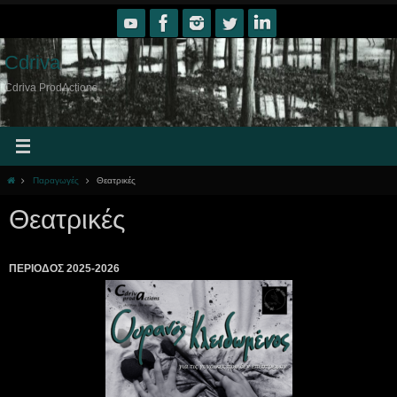
Skip
to
content
Cdriva
Cdriva ProdActions
Home
Παραγωγές
Θεατρικές
Θεατρικές
ΠΕΡΙΟΔΟΣ 2025-2026