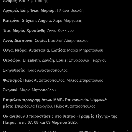
Άνδρας
: Βασίλης Τάσσης
Αργυρώ, Εύη, Ίνκα, Μαριάμ:
Ηλιάνα Βουλδή
Κατερίνα, Sitiyian, Angela:
Χαρά Μαργαρίτη
Έτα, Μαρία, Χρυσάνθη
: Άννα Κοκκίνου
Άννα, Δέσποινα, Σοφία:
Βασιλική Αδαμοπούλου
Όλγα, Ντόρα, Αναστασία, Ελπίδα
: Μαρία Μητροπούλου
Θεοδώρα,
Elizabeth
, Δανάη,
Louiz
: Σπυριδούλα Γεωργίου
Σκηνοθεσία:
Ηλίας Αναστασόπουλος
Φωτισμοί:
Ηλίας Αναστασόπουλος, Μίλτος Σπυρόπουλος
Σκηνικά:
Μαρία Μητροπούλου
Επιμέλεια προγραμμάτων- ΜΜΕ- Επικοινωνία- Ψηφιακά
μέσα:
Σπυριδούλα Γεωργίου, Ηλίας Αναστασόπουλος
Θα ανέβουν 3 παραστάσεις στο θέατρο «Γραμμές Τέχνης» της
Πάτρας, στις 07, 08 και 09 Μαρτίου 2025.