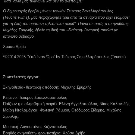
“κάτι” άλλο μας τυφλώνει και δεν το βλέπουμε;
Ο δημιουργός βραβευμένων ταινιών Τεύκρος Σακελλαρόπουλος
(
Teucris
Films
), μας παραχώρησε τρία από τα σενάρια που έχει ετοιμάσει
για τη δική του ομότιτλη τηλεοπτική σειρά*. Πάνω σε αυτά, ο σκηνοθέτης
Μιχάλης Σμυρλής, έβαλε τη δική του -ιδιαίτερη- θεατρική πινελιά με
απόλυτο σεβασμό.
Χρύσα Δρίβα
*©2014-2025 “Υπό έναν Όρο” by Τεύκρος Σακελλαρόπουλος (Teucris)
Συντελεστές έργου:
Σκηνοθεσία- θεατρική απόδοση: Μιχάλης Σμυρλής
Κείμενο: Τεύκρος Σακελλαρόπουλος
Παίζουν (με αλφαβητική σειρά): Ελένη Αγγελοπούλου, Νίκος Καλαντζής,
Μαίρη Νταλαμάγκα, Φωτεινή Ράμμου, Θεόδωρος Σίδερης, Μιχάλης
Σμυρλής.
Μουσική: Αυγουστίνος Κιζινόπουλος
Βοηθός σκηνοθέτη- φροντιστήριο: Χρύσα Δρίβα