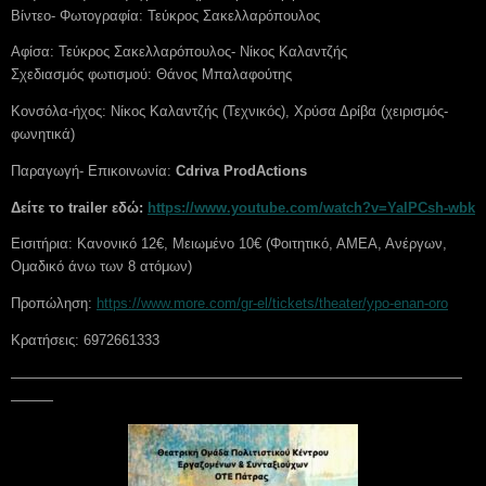
Βίντεο- Φωτογραφία: Τεύκρος Σακελλαρόπουλος
Αφίσα: Τεύκρος Σακελλαρόπουλος- Νίκος Καλαντζής
Σχεδιασμός φωτισμού: Θάνος Μπαλαφούτης
Κονσόλα-ήχος: Νίκος Καλαντζής (Τεχνικός), Χρύσα Δρίβα (χειρισμός-
φωνητικά)
Παραγωγή- Επικοινωνία:
Cdriva
ProdActions
Δείτε το
trailer
εδώ:
https://www.youtube.com/watch?v=YaIPCsh-wbk
Εισιτήρια: Κανονικό 12€, Μειωμένο 10€ (Φοιτητικό, ΑΜΕΑ, Ανέργων,
Ομαδικό άνω των 8 ατόμων)
Προπώληση:
https://www.more.com/gr-el/tickets/theater/ypo-enan-oro
Κρατήσεις: 6972661333
————————————————————————————————
———