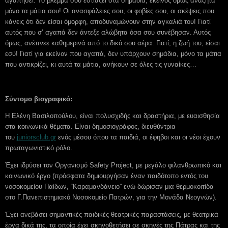
αγαπήσει. Το βλέμμα σου εστιάζει στα σημάδια, εκείνος όμως αναζητά
μόνο τα μάτια σου! Οι ανασφάλειες σου, οι φοβίες σου, οι σκέψεις που
κάνεις ότι δεν είσαι όμορφη, αποδυναμώνουν στην αγκαλιά του! Γιατί
αυτός που σ’ αγαπά δεν άντεξε αλώβητα όσα σου συνέβησαν. Αυτός
όμως, ανέπνεε καθημερινά από το δικό σου αέρα. Γιατί, η ζωή του, είσαι
εσύ! Γιατί για εκείνον που αγαπά, δεν υπάρχουν σημάδια, μόνο τα μάτια
που αντικρίζει, κι αυτά τα μάτια, ανήκουν σε όλες τις γυναίκες…
Σύντομο βιογραφικό:
Η Ελένη Βασιλοπούλου, είναι πολυσχιδής και δραστήρια, με ευαισθησία
στα κοινωνικά θέματα. Είναι δημοσιογράφος, διευθύντρια
του
juniorsclub.gr
ενός μέσου όπου τα παιδιά, οι έφηβοι και οι νέοι έχουν
πρωταγωνιστικό ρόλο.
Έχει ιδρύσει τον Οργανισμό Safety Project, με μεγάλο φιλανθρωπικό και
κοινωνικό έργο (πρόσφατα δημιουργήσαν έναν παιδότοπο εντός του
νοσοκομείου Παίδων, “Καραμανδάνειο” ενώ δώρισαν μια θερμοκοιτίδα
στο Γ.Πανεπιστημιακό Νοσοκομείο Πατρών, για την Μονάδα Νεογνών).
Έχει ανεβάσει σημαντικές παιδικές θεατρικές παραστάσεις, με θεατρικά
έργα δικά της, τα οποία έχει σκηνοθετήσει σε σκηνές της Πάτρας και της