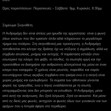
Ώρες παραστάσεων: Παρασκευές – Σάββατα: 9μμ, Κυριακές: 8:30μμ.
Σημείωμα Σκηνοθέτη
Η Ανδρομάχη δεν είναι απλώς μια ηρωίδα της αρχαιότητας· είναι η φωνή
όλων εκείνων που δεν κρατούν όπλα αλλά πληρώνουν το μεγαλύτερο
τίμημα του πολέμου. Στη σκηνοθετική μας προσέγγιση, η Ανδρομάχη
τοποθετείται στο κέντρο της δράσης όχι ως σύζυγος ή αιχμάλωτη, αλλά ως
σύμβολο απώλειας, μνήμης και αντοχής. Η παράσταση εστιάζει στον
εσωτερικό της κόσμο: τον φόβο, το πένθος, τη σιωπηλή οργή και την
προσπάθεια να διατηρήσει την ανθρώπινη αξιοπρέπειά της μέσα σε έναν
κόσμο που καταρρέει. Ο χρόνος είναι ρευστός, παρελθόν και παρόν
συνυπάρχουν όπως ακριβώς συμβαίνει στο τραύμα ενώ ο η σκηνή είναι
χώρος μνήμης και εγκλωβισμού. Τα σώματα των ηθοποιών γίνονται
φορείς της τραγωδίας, ενώ ο λόγος εναλλάσσεται με τη σιωπή,
υπογραμμίζοντας όσα δεν μπορούν να ειπωθούν. Η Ανδρομάχη, μέσα
από αυτή την ανάγνωση, δεν ζητά λύτρωση. Ζητά να ακουστεί. Και μέσα
από τις δικές μας φωνές, αντηχούν οι φωνές όλων των γυναικών και των
αμάχων που η Ιστορία άφησε στο περιθώριο.