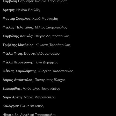
Χαρβάνη Βαρβάρα
: Ιωάννα Καραθανάση
Άρτεμη:
Ηλιάνα Βουλδή
Μαντάμ Σουρλού
: Χαρά Μαργαρίτη
Φέκλας Πελοπίδας
: Μίλτος Σπυρόπουλος
Χαρβάνης Λουκάς
: Σπύρος Λαμπρόπουλος
Τριβέλης Ματθαίος
: Κίμωνας Τασσόπουλος
Φέκλα Φιφή
: Βασιλική Αδαμοπούλου
Φέκλα Περσεφόνη:
Τζίνα Δημητρίου
Φέκλας Χαραλάμπης
: Ανδρέας Τασσόπουλος
Δάρας Απόστολος
: Παναγιώτης Βλάχος
Σαμιαμίθης:
Απόστολος Παπανδρέου
Δάρα Αρετή
: Μαρία Μητροπούλου
Καλόγρια:
Ελένη Φελούρη
Ηθοποιός
: Αγγελική Τασσοπούλου