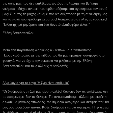
της ζωής μας που δεν επιλέξαμε, ωστόσο παλέψαμε και βγήκαμε
νικήτριες. Μάχες άνισες, που ορθοποδήσαμε και αγαπήσαμε τον εαυτό
μας! Σ’ αυτές τις μάχες κάναμε πολλές συζητήσεις με τη συνείδηση μας
και το παιδί που κρύβουμε μέσα μας! Αφιερωμένο σε όλες τις γυναίκες!
Πολλά ηχηρά μηνύματα και ένα δυνατό ελπιδοφόρο τέλος!”
Ελένη Βασιλοπούλου
Μετά την παράσταση διάρκειας 45 λεπτών, ο Κωνσταντίνος
Παρασκευόπουλος με την κιθάρα του θα μας κρατήσει συντροφιά στο
φουαγιέ, για να έχετε την ευκαιρία να μιλήσετε με την Ελένη
Βασιλοπούλου και τους άλλους συντελεστές.
Λίγα λόγια για το έργο “H ζωή είναι επιθυμία”
“Οι διαδρομές στη ζωή μας είναι πολλές! Κάποιες δεν τις επιλέξαμε, δεν
τις περιμέναμε, δεν τις θέλαμε. Τις αντιμετωπίσαμε, άλλοτε με μικρές κι
άλλοτε με μεγάλες απώλειες. Με σημάδια ανεξίτηλα και σκέψεις που θα
μας συντροφεύουν πάντα. Κάθε διαδρομή έχει μια αφετηρία. Η Ιφιγένεια
ξεριζώθηκε σε μικρή ηλικία, μαζί με τη μητέρα της. Άφησαν ένα σπιτικό,