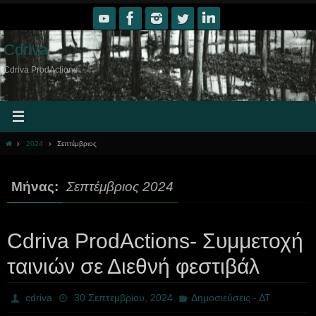
Skip
to
content
Cdriva
Cdriva ProdActions
Home
2024
Σεπτέμβριος
Μήνας:
Σεπτέμβριος 2024
Cdriva ProdActions- Συμμετοχή
ταινιών σε Διεθνή φεστιβάλ
cdriva
30 Σεπτεμβρίου, 2024
Δημοσιεύσεις - ΔΤ