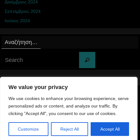
Δεκέμβριος 2024
Σεπτέμβριος 2024
Ιούλιος 2024
Αναζήτηση…
Search
Search
for:
We value your privacy
We use cookies to enhance your browsing experience, serve
© 2024 Cdriva ProdActions
personalized ads or content, and analyze our traffic. By
clicking "Accept All", you consent to our use of cookies.
Powered by
Nirvana
&
WordPress.
Customize
Reject All
Accept All