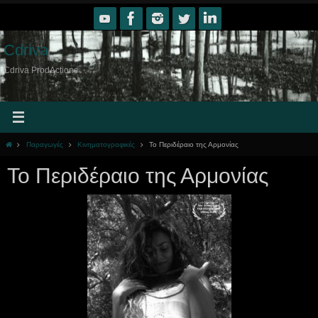
Skip
to
content
Cdriva
Cdriva ProdActions
Home
Παραγωγές
Κινηματογραφικές
Το Περιδέραιο της Αρμονίας
Το Περιδέραιο της Αρμονίας