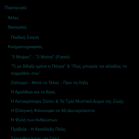
Παραγωγές
Άλλες
Θεατρικές
Παιδική Σκηνή
Κινηματογραφικές
"3 Μοίρες" - "3 Moirai" (Fates)
“Τι με δίδαξε εμένα η Πάτρα” & “Πώς μπορείς να αλλάξεις το
παρελθόν σου”
Ζάλογγο - Μετά το Τέλος - Πριν τη Λήξη
Η Αμάλθεια και το Άλας
Η Αυτοκράτειρα Σίσσυ & Τα Τρία Μυστικά Δώρα της Ζωής
Η Ελληνική Φιλοσοφία σε 60 Δευτερόλεπτα
Η Φυλή των Ανθρώπων
Πρέβεζα - Η Αισιόδοξη Πόλη
Σκηνοθετώντας μία Γάτα