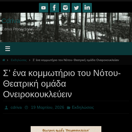
Skip
to
content
Cdriva
Cdriva ProdActions
Home
Εκδηλώσεις
Σ’ ένα κομμωτήριο του Νότου- Θεατρική ομάδα Ονειροκουκλεύειν
Σ’ ένα κομμωτήριο του Νότου-
Θεατρική ομάδα
Ονειροκουκλεύειν
cdriva
19 Μαρτίου, 2026
Εκδηλώσεις