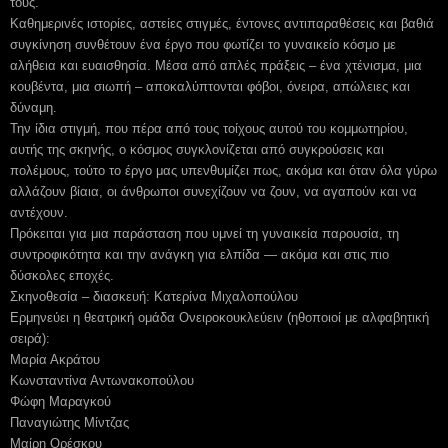
τους.
Καθημερινές ιστορίες, αστείες στιγμές, έντονες αντιπαραθέσεις και βαθιά
συγκίνηση συνθέτουν ένα έργο που φωτίζει το γυναικείο κόσμο με
αλήθεια και ευαισθησία. Μέσα από απλές πράξεις – ένα χτένισμα, μια
κουβέντα, μια σιωπή – αποκαλύπτονται φόβοι, όνειρα, απώλειες και
δύναμη.
Την ίδια στιγμή, που πέρα από τους τοίχους αυτού του κομμωτηρίου,
αυτής της σκηνής, ο κόσμος συγκλονίζεται από συγκρούσεις και
πολέμους, τούτο το έργο μας υπενθυμίζει πως, ακόμα και όταν όλα γύρω
αλλάζουν βίαια, οι άνθρωποι συνεχίζουν να ζουν, να αγαπούν και να
αντέχουν.
Πρόκειται για μια παράσταση που υμνεί τη γυναικεία παρουσία, τη
συντροφικότητα και την ανάγκη για ελπίδα — ακόμα και στις πιο
δύσκολες εποχές.
Σκηνοθεσία – διασκευή: Κατερίνα Μιχαλοπούλου
Ερμηνεύει η θεατρική ομάδα Ονειροκουκλεύειν (ηθοποιοί με αλφαβητική
σειρά):
Μαρία Ακράτου
Κωνσταντίνα Αντωνακοπούλου
Φώφη Μαραγκού
Παναγιώτης Μίντζας
Μαίρη Ορέσκου