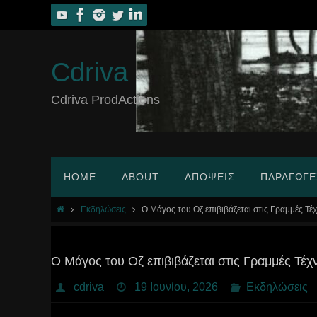
Skip
to
content
Cdriva
Cdriva ProdActions
Skip
HOME
ABOUT
ΑΠΌΨΕΙΣ
ΠΑΡΑΓΩΓΈ
to
content
Home
Εκδηλώσεις
Ο Μάγος του Οζ επιβιβάζεται στις Γραμμές Τέχ
Ο Μάγος του Οζ επιβιβάζεται στις Γραμμές Τέχ
cdriva
19 Ιουνίου, 2026
Εκδηλώσεις