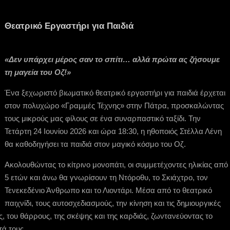
Θεατρικό Εργαστήρι για Παιδιά
«Δεν υπάρχει μέρος σαν το σπίτι… αλλά πρώτα ας ζήσουμε
τη μαγεία του Οζ!»
Ένα ξεχωριστό βιωματικό θεατρικό εργαστήρι για παιδιά έρχεται
στον πολυχώρο «Γραμμές Τέχνης» στην Πάτρα, προσκαλώντας
τους μικρούς μας φίλους σε ένα συναρπαστικό ταξίδι. Την
Τετάρτη 24 Ιουνίου 2026 και ώρα 18:30, η ηθοποιός Στέλλα Λένη
θα καθοδηγήσει τα παιδιά στον μαγικό κόσμο του Οζ.
Ακολουθώντας το κίτρινο μονοπάτι, οι συμμετέχοντες ηλικίας από
5 ετών και άνω θα γνωρίσουν τη Ντόροθυ, το Σκιάχτρο, τον
Τενεκεδένιο Άνθρωπο και το Λιοντάρι. Μέσα από το θεατρικό
παιχνίδι, τους αυτοσχεδιασμούς, την κίνηση και τις δημιουργικές
ς, του θάρρους, της σκέψης και της καρδιάς, ζωντανεύοντας το
ά τους.