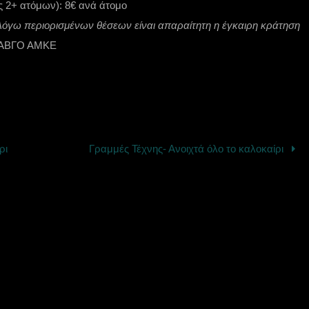
ες 2+ ατόμων): 8€ ανά άτομο
Λόγω περιορισμένων θέσεων είναι απαραίτητη η έγκαιρη κράτηση
& ΑΒΓΟ ΑΜΚΕ
ρι
Γραμμές Τέχνης- Ανοιχτά όλο το καλοκαίρι