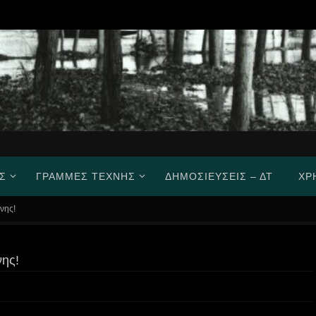
Σ
ΓΡΑΜΜΈΣ ΤΈΧΝΗΣ
ΔΗΜΟΣΙΕΎΣΕΙΣ – ΔΤ
ΧΡ
νης!
νης!