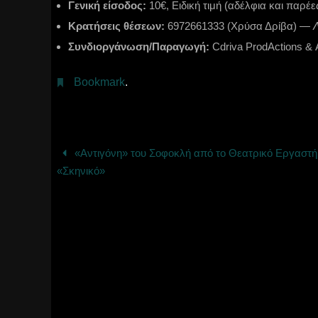
Γενική είσοδος:
10€, Ειδική τιμή (αδέλφια και παρέ
Κρατήσεις θέσεων:
6972661333 (Χρύσα Δρίβα) —
Συνδιοργάνωση/Παραγωγή:
Cdriva ProdActions 
Bookmark
.
«Αντιγόνη» του Σοφοκλή από το Θεατρικό Εργαστή
«Σκηνικό»