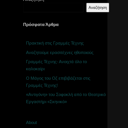
Αναζήτηση
Πρόσφατα Άρθρα
Πρακτική στις Γραμμές Τέχνης
Αναζητούμε ερασιτέχνες ηθοποιούς
Γραμμές Τέχνης- Ανοιχτά όλο το
καλοκαίρι
Ο Μάγος του Οζ επιβιβάζεται στις
Γραμμές Τέχνης!
«Αντιγόνη» του Σοφοκλή από το Θεατρικό
Εργαστήρι «Σκηνικό»
About