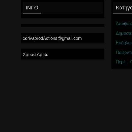
INFO
Κατηγο
Απόψει
Δημοσιε
cdrivaprodActions@gmail.com
Εκδηλώ
Παίζοντ
Χρύσα Δρίβα
Περί… C