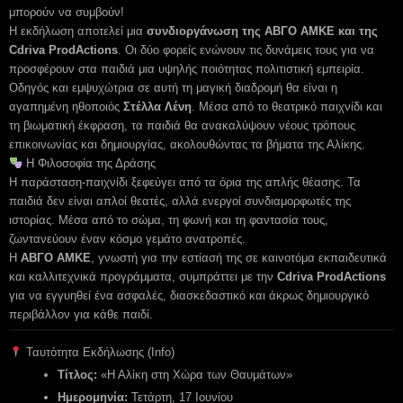
μπορούν να συμβούν!
Η εκδήλωση αποτελεί μια
συνδιοργάνωση της ΑΒΓΟ ΑΜΚΕ και της
Cdriva ProdActions
. Οι δύο φορείς ενώνουν τις δυνάμεις τους για να
προσφέρουν στα παιδιά μια υψηλής ποιότητας πολιτιστική εμπειρία.
Οδηγός και εμψυχώτρια σε αυτή τη μαγική διαδρομή θα είναι η
αγαπημένη ηθοποιός
Στέλλα Λένη
. Μέσα από το θεατρικό παιχνίδι και
τη βιωματική έκφραση, τα παιδιά θα ανακαλύψουν νέους τρόπους
επικοινωνίας και δημιουργίας, ακολουθώντας τα βήματα της Αλίκης.
Η Φιλοσοφία της Δράσης
Η παράσταση-παιχνίδι ξεφεύγει από τα όρια της απλής θέασης. Τα
παιδιά δεν είναι απλοί θεατές, αλλά ενεργοί συνδιαμορφωτές της
ιστορίας. Μέσα από το σώμα, τη φωνή και τη φαντασία τους,
ζωντανεύουν έναν κόσμο γεμάτο ανατροπές.
Η
ΑΒΓΟ ΑΜΚΕ
, γνωστή για την εστίασή της σε καινοτόμα εκπαιδευτικά
και καλλιτεχνικά προγράμματα, συμπράττει με την
Cdriva ProdActions
για να εγγυηθεί ένα ασφαλές, διασκεδαστικό και άκρως δημιουργικό
περιβάλλον για κάθε παιδί.
Ταυτότητα Εκδήλωσης (Info)
Τίτλος:
«Η Αλίκη στη Χώρα των Θαυμάτων»
Ημερομηνία:
Τετάρτη, 17 Ιουνίου