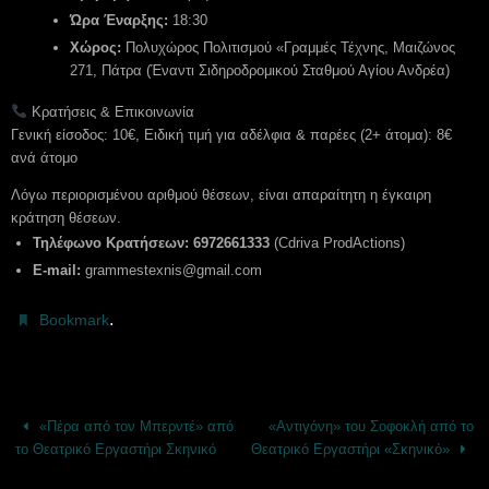
Ώρα Έναρξης:
18:30
Χώρος:
Πολυχώρος Πολιτισμού «Γραμμές Τέχνης,
Μαιζώνος
271, Πάτρα (Έναντι Σιδηροδρομικού Σταθμού Αγίου Ανδρέα)
Κρατήσεις & Επικοινωνία
Γενική είσοδος: 10€, Ειδική τιμή για αδέλφια & παρέες (2+ άτομα): 8€
ανά άτομο
Λόγω περιορισμένου αριθμού θέσεων, είναι απαραίτητη η έγκαιρη
κράτηση θέσεων.
Τηλέφωνο Κρατήσεων:
6972661333
(Cdriva ProdActions)
E-mail:
grammestexnis@gmail.com
.
Bookmark
«Πέρα από τον Μπερντέ» από
«Αντιγόνη» του Σοφοκλή από το
το Θεατρικό Εργαστήρι Σκηνικό
Θεατρικό Εργαστήρι «Σκηνικό»