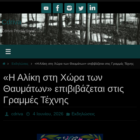
Skip
to
content
Cdriva
Cdriva ProdActions
Home
Εκδηλώσεις
«Η Αλίκη στη Χώρα των Θαυμάτων» επιβιβάζεται στις Γραμμές Τέχνης
«Η Αλίκη στη Χώρα των
Θαυμάτων» επιβιβάζεται στις
Γραμμές Τέχνης
cdriva
4 Ιουνίου, 2026
Εκδηλώσεις