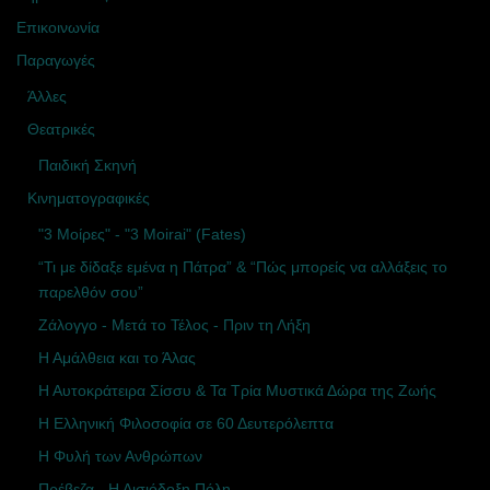
Επικοινωνία
Παραγωγές
Άλλες
Θεατρικές
Παιδική Σκηνή
Κινηματογραφικές
"3 Μοίρες" - "3 Moirai" (Fates)
“Τι με δίδαξε εμένα η Πάτρα” & “Πώς μπορείς να αλλάξεις το
παρελθόν σου”
Ζάλογγο - Μετά το Τέλος - Πριν τη Λήξη
Η Αμάλθεια και το Άλας
Η Αυτοκράτειρα Σίσσυ & Τα Τρία Μυστικά Δώρα της Ζωής
Η Ελληνική Φιλοσοφία σε 60 Δευτερόλεπτα
Η Φυλή των Ανθρώπων
Πρέβεζα - Η Αισιόδοξη Πόλη