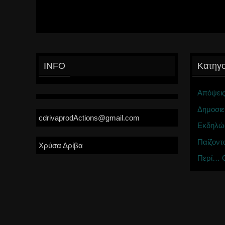
INFO
Κατηγο
Απόψει
Δημοσιε
cdrivaprodActions@gmail.com
Εκδηλώ
Παίζοντ
Χρύσα Δρίβα
Περί… C