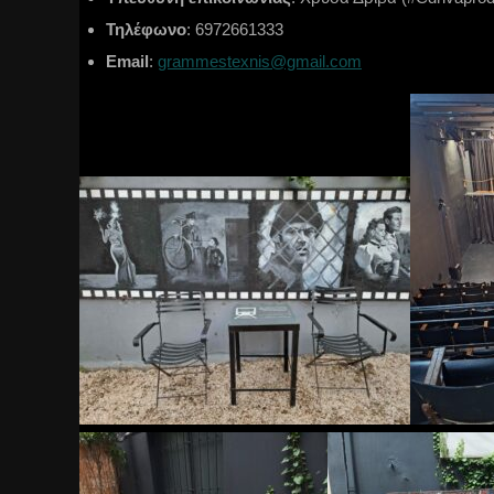
Τηλέφωνο
: 6972661333
Email
:
grammestexnis@gmail.com