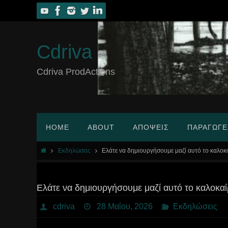
Skip
to
content
Cdriva
Cdriva ProdActions
Skip
HOME
ABOUT
ΑΠΌΨΕΙΣ
ΠΑΡΑΓΩΓΈ
to
content
Home
Εκδηλώσεις
Ελάτε να δημιουργήσουμε μαζί αυτό το καλοκα
Ελάτε να δημιουργήσουμε μαζί αυτό το καλοκαί
cdriva
28 Μαΐου, 2026
Εκδηλώσεις