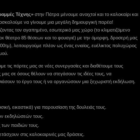
ραμμές Τέχνης»
στην Πάτρα μένουμε ανοιχτοί και το καλοκαίρι και
οσκαλούμε να γίνουμε μια μεγάλη δημιουργική παρέα!
ζοντας τον αγαπημένο, εσωτερικό μας χώρο (το κλιματιζόμενο
ox θέατρο 85 θέσεων και το φουαγιέ) με την όμορφη, δροσερή μας
00τμ), λειτουργούμε πλέον ως ένας ενιαίος, ευέλικτος πολυχώρος
μού.
με τις πόρτες μας σε νέες συνεργασίες και διαθέτουμε τους
μας σε όσους θέλουν να στεγάσουν τις ιδέες τους, να
ιάσουν το έργο τους ή να οργανώσουν μια ξεχωριστή εκδήλωση.
σική, εικαστικά) για παρουσίαση της δουλειάς τους.
των εκδηλώσεών τους.
 των παιδιών τους.
τάσχουν στις καλοκαιρινές μας δράσεις.