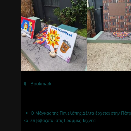
Bookmark
.
Ο Μάγκας της Πηνελόπης Δέλτα έρχεται στην Πάτ
και επιβιβάζεται στις Γραμμές Τέχνης!