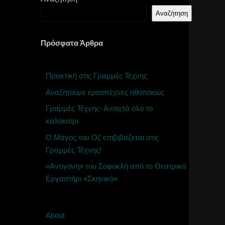
Αναζήτηση
Πρόσφατα Άρθρα
Πρακτική στις Γραμμές Τέχνης
Αναζητούμε ερασιτέχνες ηθοποιούς
Γραμμές Τέχνης- Ανοιχτά όλο το
καλοκαίρι
Ο Μάγος του Οζ επιβιβάζεται στις
Γραμμές Τέχνης!
«Αντιγόνη» του Σοφοκλή από το Θεατρικό
Εργαστήρι «Σκηνικό»
About