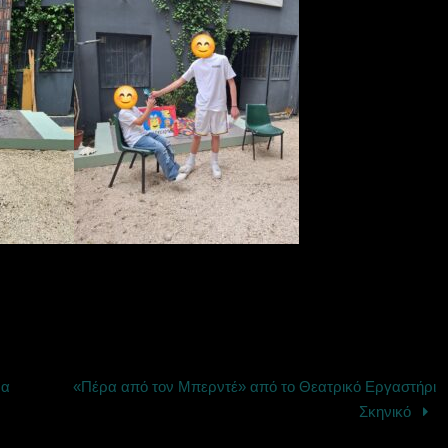
ρα
«Πέρα από τον Μπερντέ» από το Θεατρικό Εργαστήρι
Σκηνικό