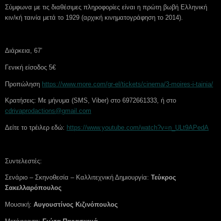
Σύμφωνα με τις διαθέσιμες πληροφορίες είναι η πρώτη βωβή Ελληνική
κιν/κή ταινία μετά το 1929 (αρχική κινηματογράφηση το 2014).
Διάρκεια, 67’
Γενική είσοδος 5€
Προπώληση
https://www.more.com/gr-el/tickets/cinema/3-moires-i-tainia/
Κρατήσεις: Με μήνυμα (SMS, Viber) στο 6972661333, ή στο
cdrivaprodactions@gmail.com
Δείτε το τρέιλερ εδώ:
https://www.youtube.com/watch?v=n_ULt9APedA
Συντελεστές:
Σενάριο – Σκηνοθεσία – Καλλιτεχνική Δημιουργία:
Τεύκρος
Σακελλαρόπουλος
Μουσική:
Αυγουστίνος Κιζινόπουλος