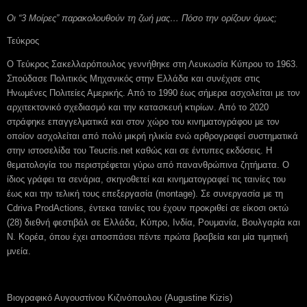
Οι “3 Μοίρες” παρακολουθούν τη ζωή μας… Πόσο την ορίζουν όμως;
Τεύκρος
Ο Τεύκρος Σακελλαρόπουλος γεννήθηκε στη Λευκωσία Κύπρου το 1963.
Σπούδασε Πολιτικός Μηχανικός στην Ελλάδα και συνέχισε στις
Ηνωμένες Πολιτείες Αμερικής. Από το 1990 έως σήμερα ασχολείται με τον
αρχιτεκτονικό σχεδιασμό και την κατασκευή κτιρίων. Από το 2020
στράφηκε επαγγελματικά και στον χώρο του κινηματογράφου με τον
οποίον ασχολείται από πολύ μικρή ηλικία ενώ αρθρογραφεί συστηματικά
στην ιστοσελίδα του Teucris.net καθώς και σε έντυπες εκδόσεις. Η
θεματολογία του περιστρέφεται γύρω από πανανθρώπινα ζητήματα. Ο
ίδιος γράφει τα σενάρια, σκηνοθετεί και κινηματογραφεί τις ταινίες του
έως και την τελική τους επεξεργασία (montage). Σε συνεργασία με τη
Cdriva ProdActions, έντεκα ταινίες του έχουν προκριθεί σε είκοσι οκτώ
(28) διεθνή φεστιβάλ σε Ελλάδα, Κύπρο, Ινδία, Ρουμανία, Βουλγαρία και
Ν. Κορέα, όπου έχει αποσπάσει πέντε πρώτα βραβεία και μία τιμητική
μνεία.
Βιογραφικό Αυγουστίνου Κιζινόπουλου (Augustine Kizis)