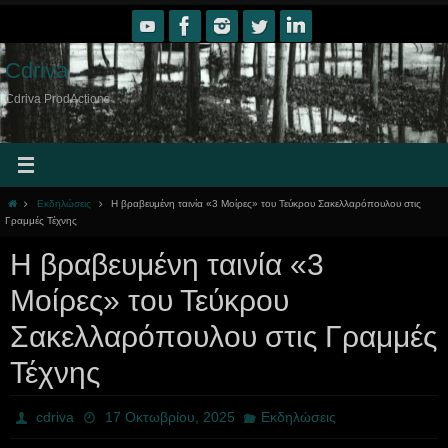
Skip
to
content
Cdriva
Cdriva ProdActions
Home
Εκδηλώσεις
Η βραβευμένη ταινία «3 Μοίρες» του Τεύκρου Σακελλαρόπουλου στις
Γραμμές Τέχνης
Η βραβευμένη ταινία «3
Μοίρες» του Τεύκρου
Σακελλαρόπουλου στις Γραμμές
Τέχνης
cdriva
17 Οκτωβρίου, 2025
Εκδηλώσεις