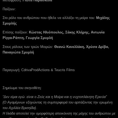
Μετάφραση:
Γιώτα Παρασκευά
Παίζουν:
Στο ρόλο του ανθρώπου που ήθελε να αλλάξει τη μοίρα του:
Μιχάλης
Σμυρλής
Επίσης παίζουν:
Κώστας Ηλιόπουλος, Σάκης Κλήρης, Αντωνία
Ρίγγα-Ράπτη, Γεωργία Σμυρλή
Στους ρόλους των τριών Μοιρών:
Θεανώ Κανελλάκη, Χρύσα Δρίβα,
Παναγιώτα Σμυρλή
Παραγωγή: CdrivaProdActions & Teucris Films
Σημείωμα του σκηνοθέτη:
“Δεν είμαι εγώ· είναι ο Ζεύς και η Μοίρα και η νυχτοπλάνητη Ερινύα”
(Ο Αγαμέμνων εξηγώντας τη συμπεριφορά του αρπάζοντας την ερωμένη
του Αχιλλέα Βρισηίδα).
Η Ιλιάδα αποτελεί την ομορφότερη απεικόνιση της μάχης του ανθρώπου με