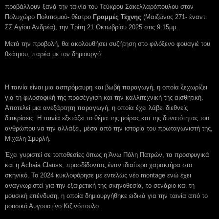
προβάλλουν ξανά την ταινία του Τεύκρου Σακελλαρόπουλου στον
Πολυχώρο Πολιτισμού- θέατρο
Γραμμές Τέχνης
(Μαιζώνος 271- έναντι
ΣΣ Αγίου Ανδρέα), την Τρίτη 21 Οκτωβρίου 2025 στις 9:15μμ.
Μετά την προβολή, θα ακολουθήσει συζήτηση στο φιλόξενο φουαγιέ του
θεάτρου, παρέα με τον δημιουργό.
Η ταινία είναι μια ασπρόμαυρη και βωβή παραγωγή, η οποία ξεχωρίζει
για τη φιλοσοφική της προσέγγιση και την καλλιτεχνική της αισθητική.
Αποτελεί μια ανεξάρτητη παραγωγή, η οποία έχει λάβει διεθνείς
διακρίσεις. Η ταινία εξετάζει το θέμα της μοίρας και της δυνατότητας του
ανθρώπου να την αλλάξει, μέσα από την ιστορία του πρωταγωνιστή της,
Μιχάλη Σμυρλή.
Έχει γυριστεί σε τοποθεσίες όπως η Άνω Πόλη Πατρών, τα προσφυγικά
και η Achaia Clauss, προσδίδοντας έναν ιδιαίτερο χαρακτήρα στο
σκηνικό. Το 2024 κυκλοφόρησε με εντελώς νέο montage ενώ έχει
αναγνωριστεί για την εξαιρετική της σκηνοθεσία, το σενάριο και τη
μουσική επένδυση, η οποία δημιουργήθηκε ειδικά για την ταινία από το
μουσικό Αυγουστίνο Κιζινόπουλο.