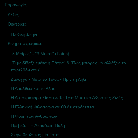
Παραγωγές
Άλλες
Θεατρικές
Παιδική Σκηνή
Κινηματογραφικές
"3 Μοίρες" - "3 Moirai" (Fates)
“Τι με δίδαξε εμένα η Πάτρα” & “Πώς μπορείς να αλλάξεις το
παρελθόν σου”
Ζάλογγο - Μετά το Τέλος - Πριν τη Λήξη
Η Αμάλθεια και το Άλας
Η Αυτοκράτειρα Σίσσυ & Τα Τρία Μυστικά Δώρα της Ζωής
Η Ελληνική Φιλοσοφία σε 60 Δευτερόλεπτα
Η Φυλή των Ανθρώπων
Πρέβεζα - Η Αισιόδοξη Πόλη
Σκηνοθετώντας μία Γάτα