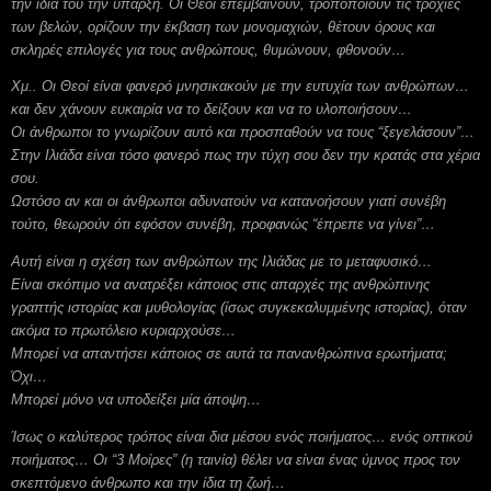
την ίδια του την ύπαρξη. Οι Θεοί επεμβαίνουν, τροποποιούν τις τροχιές
των βελών, ορίζουν την έκβαση των μονομαχιών, θέτουν όρους και
σκληρές επιλογές για τους ανθρώπους, θυμώνουν, φθονούν…
Χμ.. Οι Θεοί είναι φανερό μνησικακούν με την ευτυχία των ανθρώπων…
και δεν χάνουν ευκαιρία να το δείξουν και να το υλοποιήσουν…
Οι άνθρωποι το γνωρίζουν αυτό και προσπαθούν να τους “ξεγελάσουν”…
Στην Ιλιάδα είναι τόσο φανερό πως την τύχη σου δεν την κρατάς στα χέρια
σου.
Ωστόσο αν και οι άνθρωποι αδυνατούν να κατανοήσουν γιατί συνέβη
τούτο, θεωρούν ότι εφόσον συνέβη, προφανώς “έπρεπε να γίνει”…
Αυτή είναι η σχέση των ανθρώπων της Ιλιάδας με το μεταφυσικό…
Είναι σκόπιμο να ανατρέξει κάποιος στις απαρχές της ανθρώπινης
γραπτής ιστορίας και μυθολογίας (ίσως συγκεκαλυμμένης ιστορίας), όταν
ακόμα το πρωτόλειο κυριαρχούσε…
Μπορεί να απαντήσει κάποιος σε αυτά τα πανανθρώπινα ερωτήματα;
Όχι…
Μπορεί μόνο να υποδείξει μία άποψη…
Ίσως ο καλύτερος τρόπος είναι δια μέσου ενός ποιήματος… ενός οπτικού
ποιήματος… Οι “3 Μοίρες” (η ταινία) θέλει να είναι ένας ύμνος προς τον
σκεπτόμενο άνθρωπο και την ίδια τη ζωή…