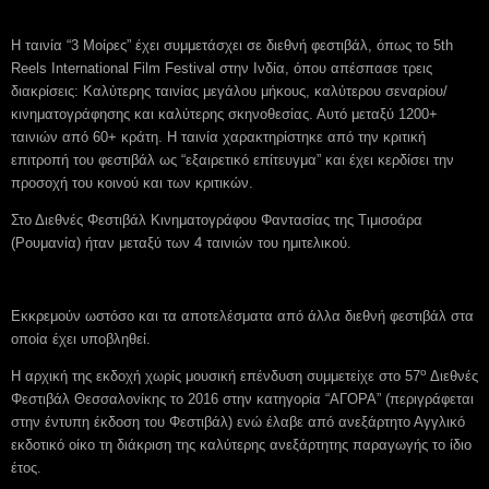
Η ταινία “3 Μοίρες” έχει συμμετάσχει σε διεθνή φεστιβάλ, όπως το 5th
Reels International Film Festival στην Ινδία, όπου απέσπασε τρεις
διακρίσεις: Καλύτερης ταινίας μεγάλου μήκους, καλύτερου σεναρίου/
κινηματογράφησης και καλύτερης σκηνοθεσίας. Αυτό μεταξύ 1200+
ταινιών από 60+ κράτη. Η ταινία χαρακτηρίστηκε από την κριτική
επιτροπή του φεστιβάλ ως “εξαιρετικό επίτευγμα” και έχει κερδίσει την
προσοχή του κοινού και των κριτικών.
Στο Διεθνές Φεστιβάλ Κινηματογράφου Φαντασίας της Τιμισοάρα
(Ρουμανία) ήταν μεταξύ των 4 ταινιών του ημιτελικού.
Εκκρεμούν ωστόσο και τα αποτελέσματα από άλλα διεθνή φεστιβάλ στα
οποία έχει υποβληθεί.
ο
Η αρχική της εκδοχή χωρίς μουσική επένδυση συμμετείχε στο 57
Διεθνές
Φεστιβάλ Θεσσαλονίκης το 2016 στην κατηγορία “ΑΓΟΡΑ” (περιγράφεται
στην έντυπη έκδοση του Φεστιβάλ) ενώ έλαβε από ανεξάρτητο Αγγλικό
εκδοτικό οίκο τη διάκριση της καλύτερης ανεξάρτητης παραγωγής το ίδιο
έτος.